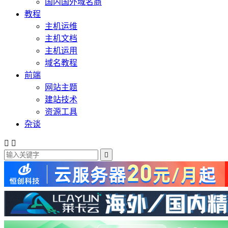
国内国外域名商
教程
主机运维
主机文档
主机运用
域名教程
前端
网站主题
建站技术
资源工具
杂谈


