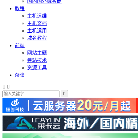
国内国外域名商
教程
主机运维
主机文档
主机运用
域名教程
前端
网站主题
建站技术
资源工具
杂谈


