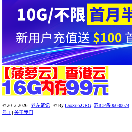
© 2012-2026
老左笔记
© By
LaoZuo.ORG
.
苏ICP备06030674
号-1
|
关于我们