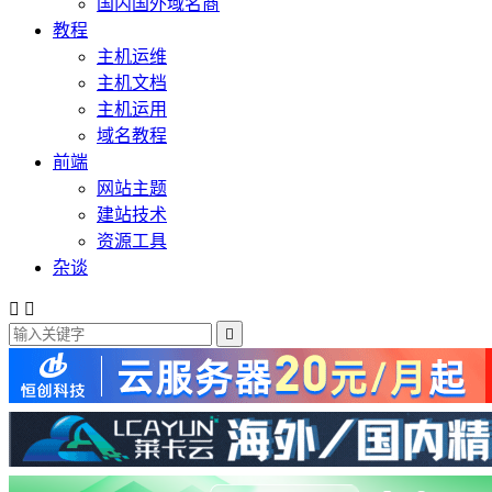
国内国外域名商
教程
主机运维
主机文档
主机运用
域名教程
前端
网站主题
建站技术
资源工具
杂谈


