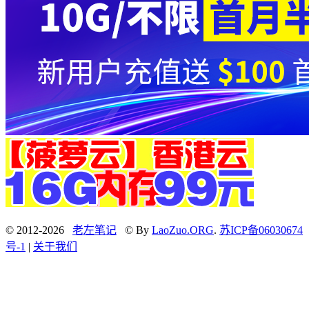
© 2012-2026
老左笔记
© By
LaoZuo.ORG
.
苏ICP备06030674
号-1
|
关于我们