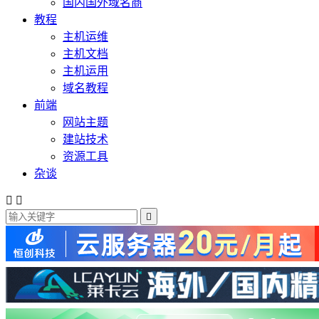
国内国外域名商
教程
主机运维
主机文档
主机运用
域名教程
前端
网站主题
建站技术
资源工具
杂谈


