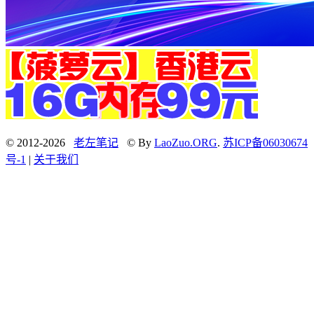
© 2012-2026
老左笔记
© By
LaoZuo.ORG
.
苏ICP备06030674
号-1
|
关于我们