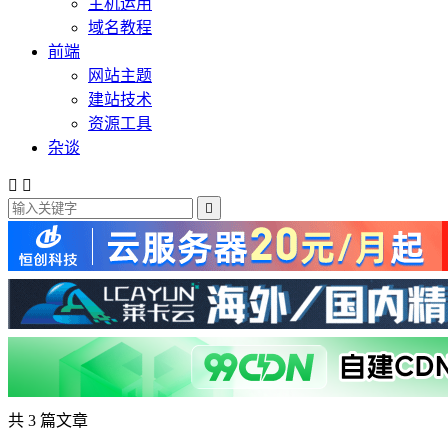
主机运用
域名教程
前端
网站主题
建站技术
资源工具
杂谈



共 3 篇文章