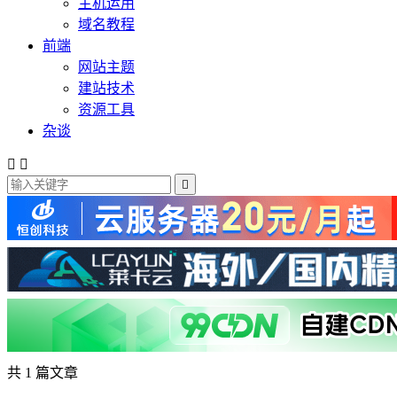
主机运用
域名教程
前端
网站主题
建站技术
资源工具
杂谈



共 1 篇文章