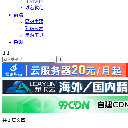
主机运用
域名教程
前端
网站主题
建站技术
资源工具
杂谈



共 2 篇文章