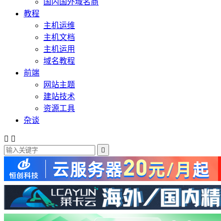
国内国外域名商
教程
主机运维
主机文档
主机运用
域名教程
前端
网站主题
建站技术
资源工具
杂谈


