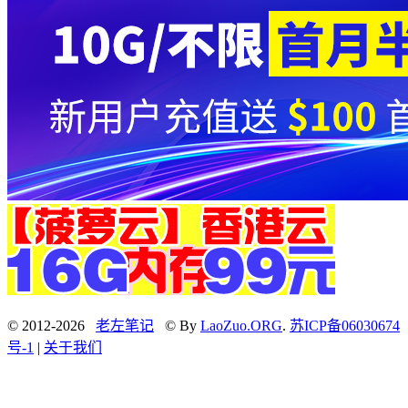
© 2012-2026
老左笔记
© By
LaoZuo.ORG
.
苏ICP备06030674
号-1
|
关于我们