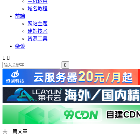
主机运用
域名教程
前端
网站主题
建站技术
资源工具
杂谈



共 1 篇文章