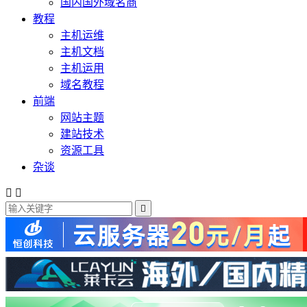
国内国外域名商
教程
主机运维
主机文档
主机运用
域名教程
前端
网站主题
建站技术
资源工具
杂谈


