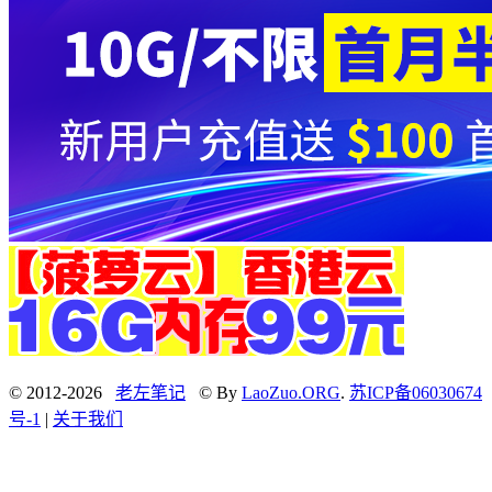
© 2012-2026
老左笔记
© By
LaoZuo.ORG
.
苏ICP备06030674
号-1
|
关于我们