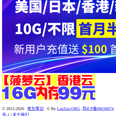
© 2012-2026
老左笔记
© By
LaoZuo.ORG
.
苏ICP备06030674
号-1
|
关于我们