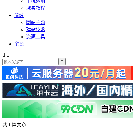
主机运用
域名教程
前端
网站主题
建站技术
资源工具
杂谈



共 1 篇文章