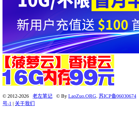
© 2012-2026
老左笔记
© By
LaoZuo.ORG
.
苏ICP备06030674
号-1
|
关于我们