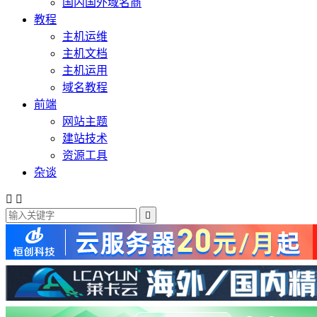
国内国外域名商
教程
主机运维
主机文档
主机运用
域名教程
前端
网站主题
建站技术
资源工具
杂谈


