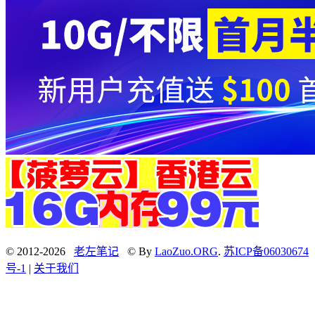
© 2012-2026
老左笔记
© By
LaoZuo.ORG
.
苏ICP备06030674
号-1
|
关于我们