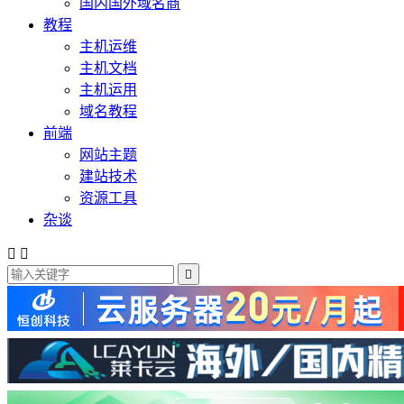
国内国外域名商
教程
主机运维
主机文档
主机运用
域名教程
前端
网站主题
建站技术
资源工具
杂谈


