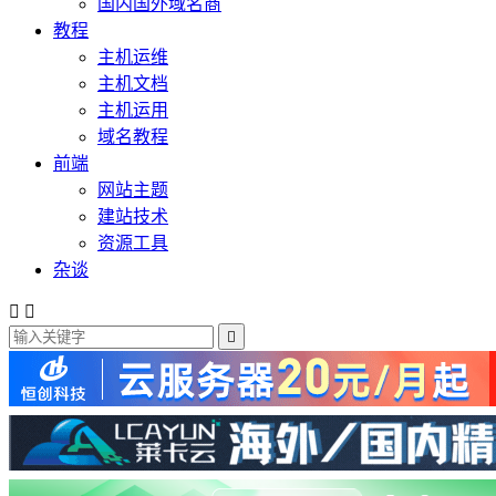
国内国外域名商
教程
主机运维
主机文档
主机运用
域名教程
前端
网站主题
建站技术
资源工具
杂谈


