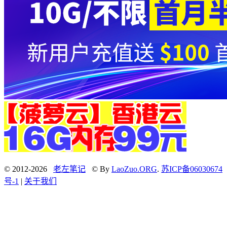
© 2012-2026
老左笔记
© By
LaoZuo.ORG
.
苏ICP备06030674
号-1
|
关于我们