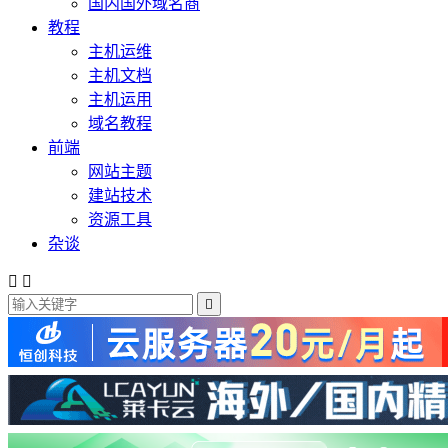
国内国外域名商
教程
主机运维
主机文档
主机运用
域名教程
前端
网站主题
建站技术
资源工具
杂谈


