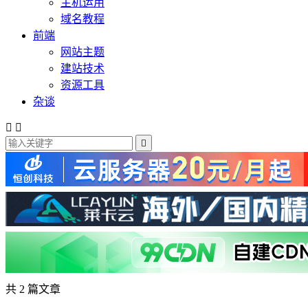
主机运用
域名教程
前端
网站主题
建站技术
资源工具
杂谈



共 2 篇文章