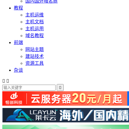
国内国外域名商
教程
主机运维
主机文档
主机运用
域名教程
前端
网站主题
建站技术
资源工具
杂谈


