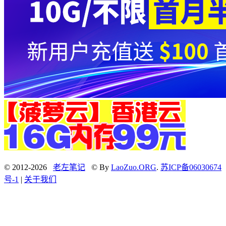
© 2012-2026
老左笔记
© By
LaoZuo.ORG
.
苏ICP备06030674
号-1
|
关于我们