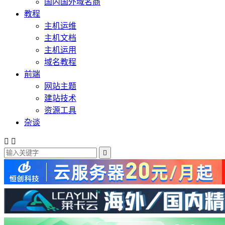
国内国外域名商
教程
主机运维
主机文档
主机运用
域名教程
前端
网站主题
建站技术
资源工具
杂谈


