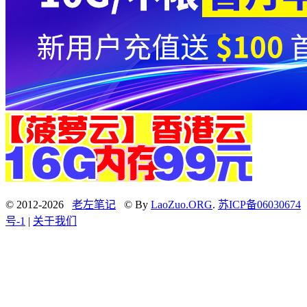
© 2012-2026
老左笔记
© By
LaoZuo.ORG
.
苏ICP备06030674
号-1
|
关于我们