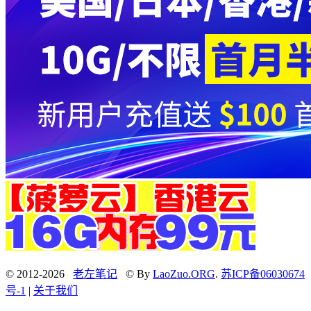
© 2012-2026
老左笔记
© By
LaoZuo.ORG
.
苏ICP备06030674
号-1
|
关于我们