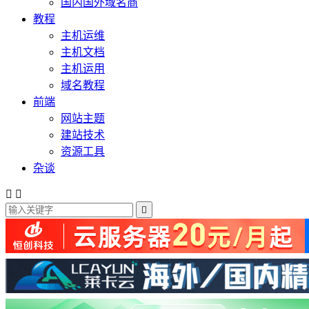
国内国外域名商
教程
主机运维
主机文档
主机运用
域名教程
前端
网站主题
建站技术
资源工具
杂谈


