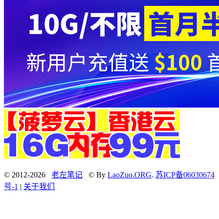
© 2012-2026
老左笔记
© By
LaoZuo.ORG
.
苏ICP备06030674
号-1
|
关于我们