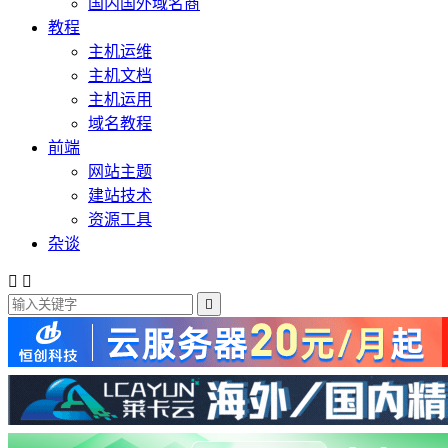
国内国外域名商
教程
主机运维
主机文档
主机运用
域名教程
前端
网站主题
建站技术
资源工具
杂谈


