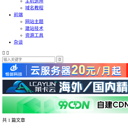
主机运用
域名教程
前端
网站主题
建站技术
资源工具
杂谈



共 1 篇文章