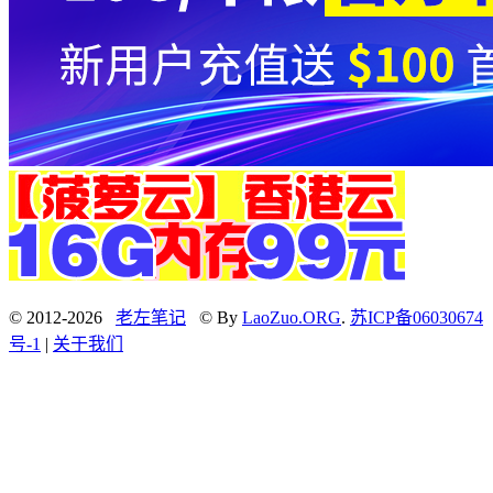
© 2012-2026
老左笔记
© By
LaoZuo.ORG
.
苏ICP备06030674
号-1
|
关于我们