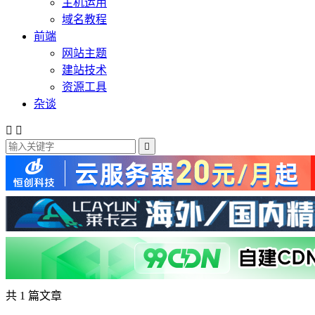
主机运用
域名教程
前端
网站主题
建站技术
资源工具
杂谈



共 1 篇文章