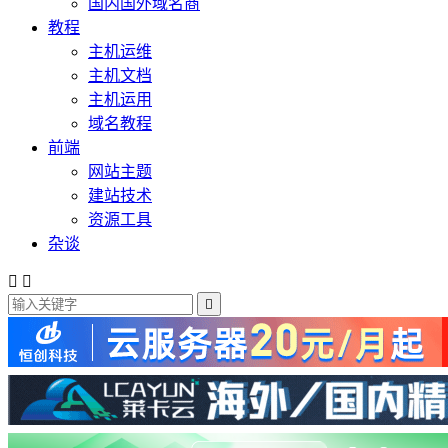
国内国外域名商
教程
主机运维
主机文档
主机运用
域名教程
前端
网站主题
建站技术
资源工具
杂谈


