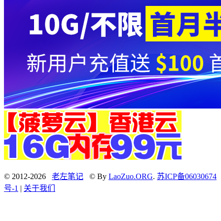
© 2012-2026
老左笔记
© By
LaoZuo.ORG
.
苏ICP备06030674
号-1
|
关于我们