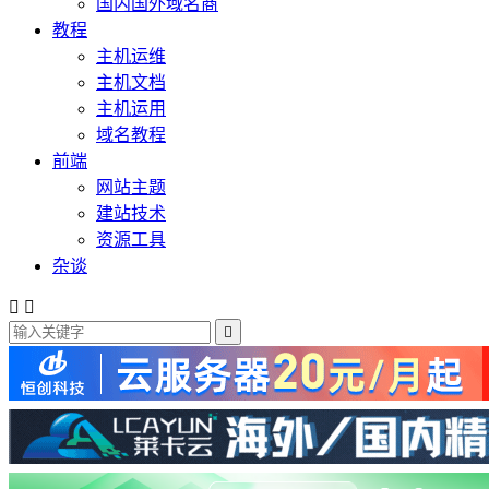
国内国外域名商
教程
主机运维
主机文档
主机运用
域名教程
前端
网站主题
建站技术
资源工具
杂谈


