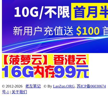
© 2012-2026
老左笔记
© By
LaoZuo.ORG
.
苏ICP备06030674
号-1
|
关于我们