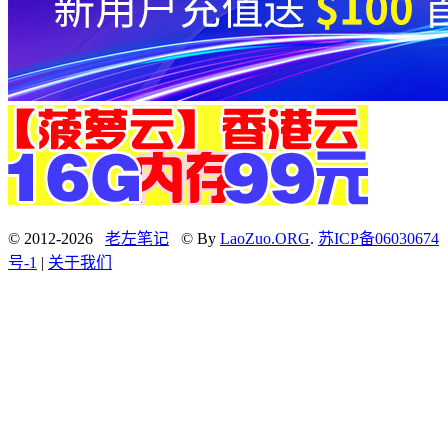
© 2012-2026
老左笔记
© By
LaoZuo.ORG
.
苏ICP备06030674
号-1
|
关于我们