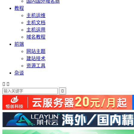
国内国外域名商
教程
主机运维
主机文档
主机运用
域名教程
前端
网站主题
建站技术
资源工具
杂谈


