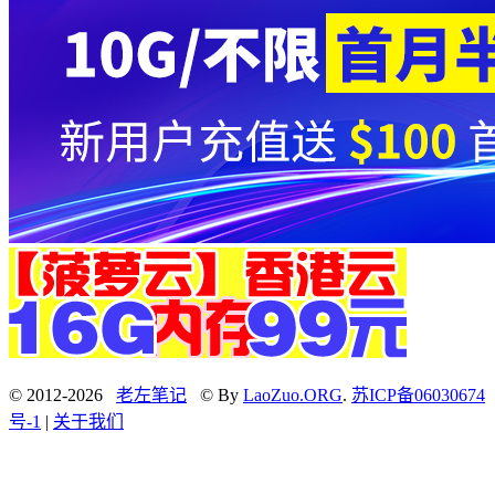
© 2012-2026
老左笔记
© By
LaoZuo.ORG
.
苏ICP备06030674
号-1
|
关于我们