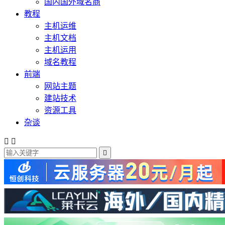
国内国外域名商
教程
主机运维
主机文档
主机运用
域名教程
前端
网站主题
建站技术
资源工具
杂谈


