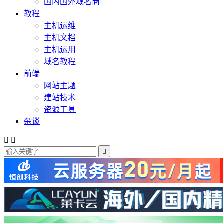
国内国外域名商
教程
主机运维
主机文档
主机运用
域名教程
前端
网站主题
建站技术
资源工具
杂谈


