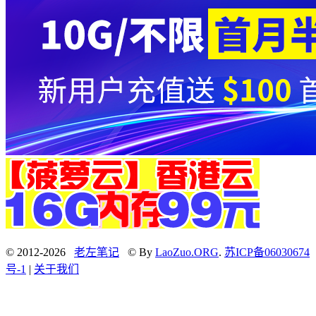
© 2012-2026
老左笔记
© By
LaoZuo.ORG
.
苏ICP备06030674
号-1
|
关于我们