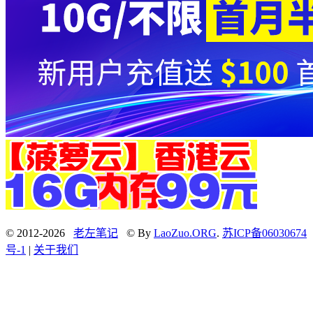
© 2012-2026
老左笔记
© By
LaoZuo.ORG
.
苏ICP备06030674
号-1
|
关于我们