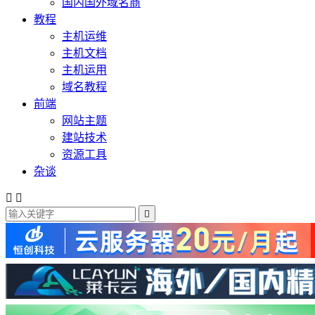
国内国外域名商
教程
主机运维
主机文档
主机运用
域名教程
前端
网站主题
建站技术
资源工具
杂谈


