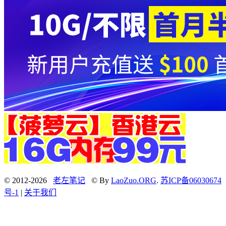
© 2012-2026
老左笔记
© By
LaoZuo.ORG
.
苏ICP备06030674
号-1
|
关于我们