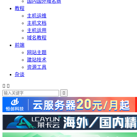
国内国外域名商
教程
主机运维
主机文档
主机运用
域名教程
前端
网站主题
建站技术
资源工具
杂谈


