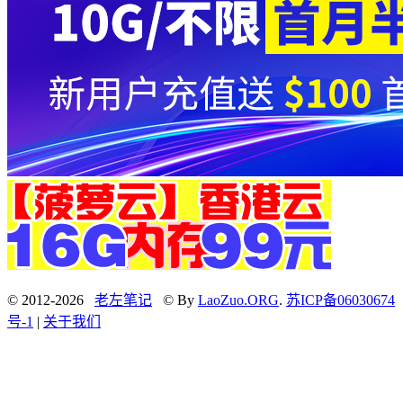
© 2012-2026
老左笔记
© By
LaoZuo.ORG
.
苏ICP备06030674
号-1
|
关于我们