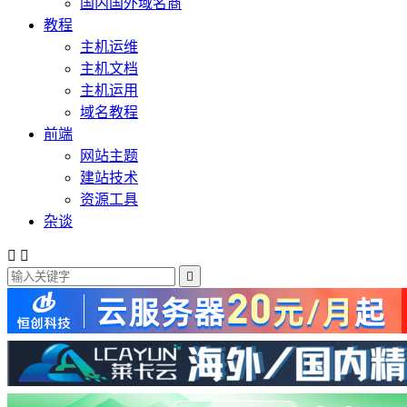
国内国外域名商
教程
主机运维
主机文档
主机运用
域名教程
前端
网站主题
建站技术
资源工具
杂谈


