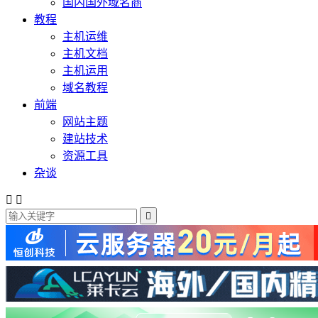
国内国外域名商
教程
主机运维
主机文档
主机运用
域名教程
前端
网站主题
建站技术
资源工具
杂谈


