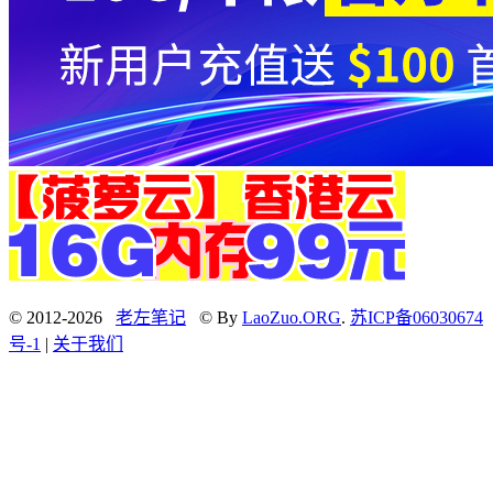
© 2012-2026
老左笔记
© By
LaoZuo.ORG
.
苏ICP备06030674
号-1
|
关于我们