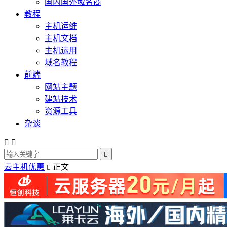
国内国外域名商
教程
主机运维
主机文档
主机运用
域名教程
前端
网站主题
建站技术
资源工具
杂谈



云主机优惠
正文
