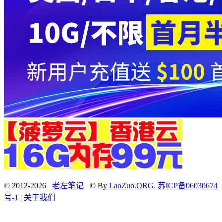
© 2012-2026
老左笔记
© By
LaoZuo.ORG
.
苏ICP备06030674
号-1
|
关于我们