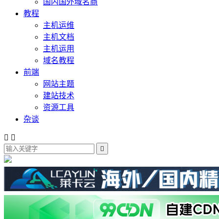
国内国外域名商
教程
主机运维
主机文档
主机运用
域名教程
前端
网站主题
建站技术
资源工具
杂谈


