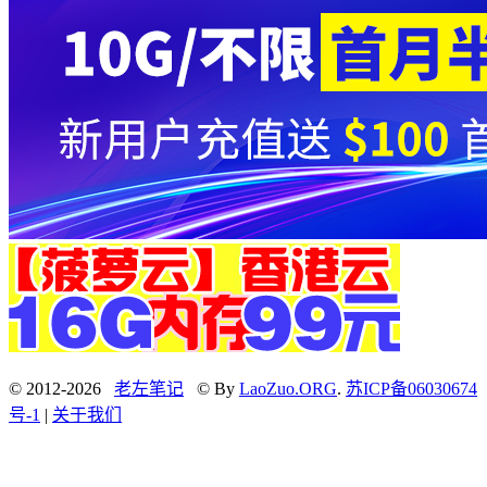
© 2012-2026
老左笔记
© By
LaoZuo.ORG
.
苏ICP备06030674
号-1
|
关于我们