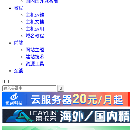
国内国外域名商
教程
主机运维
主机文档
主机运用
域名教程
前端
网站主题
建站技术
资源工具
杂谈


