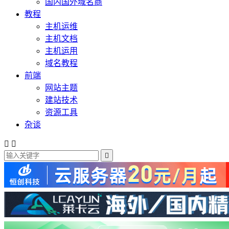
国内国外域名商
教程
主机运维
主机文档
主机运用
域名教程
前端
网站主题
建站技术
资源工具
杂谈


