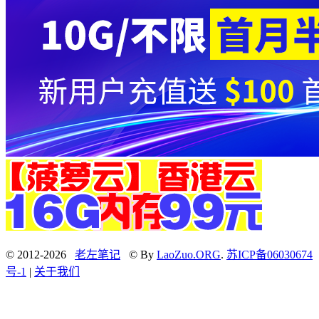
© 2012-2026
老左笔记
© By
LaoZuo.ORG
.
苏ICP备06030674
号-1
|
关于我们