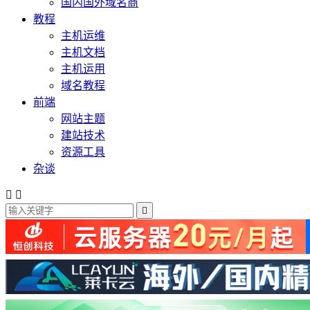
国内国外域名商
教程
主机运维
主机文档
主机运用
域名教程
前端
网站主题
建站技术
资源工具
杂谈


