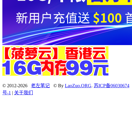
© 2012-2026
老左笔记
© By
LaoZuo.ORG
.
苏ICP备06030674
号-1
|
关于我们