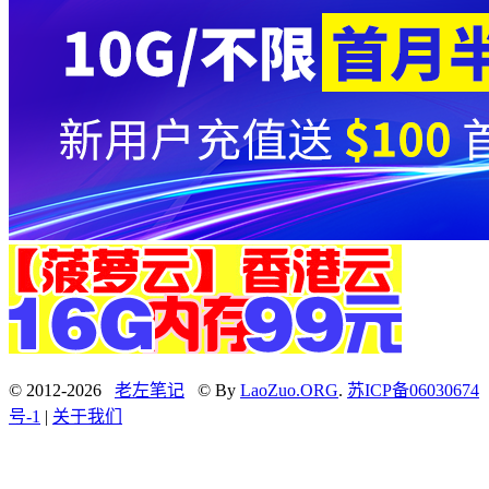
© 2012-2026
老左笔记
© By
LaoZuo.ORG
.
苏ICP备06030674
号-1
|
关于我们