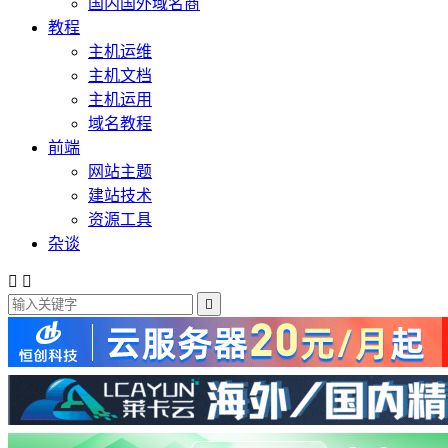
国内国外域名商
教程
主机运维
主机文档
主机运用
域名教程
前端
网站主题
建站技术
资源工具
杂谈


