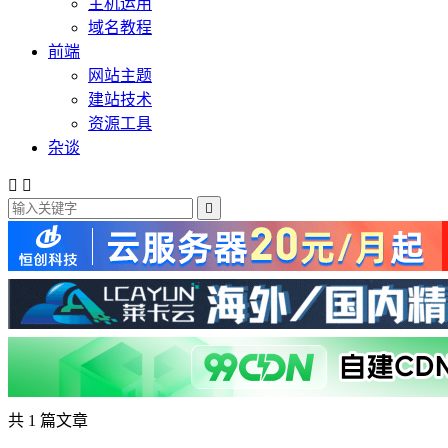
主机运用
域名教程
前端
网站主题
建站技术
资源工具
杂谈



共 1 篇文章