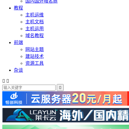
国内国外域名商
教程
主机运维
主机文档
主机运用
域名教程
前端
网站主题
建站技术
资源工具
杂谈


