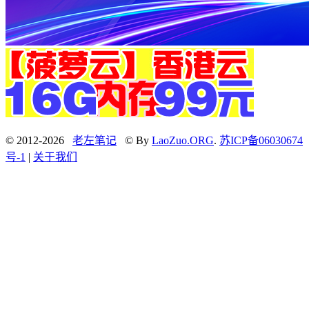
© 2012-2026
老左笔记
© By
LaoZuo.ORG
.
苏ICP备06030674
号-1
|
关于我们