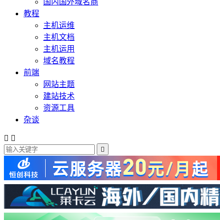
国内国外域名商
教程
主机运维
主机文档
主机运用
域名教程
前端
网站主题
建站技术
资源工具
杂谈


