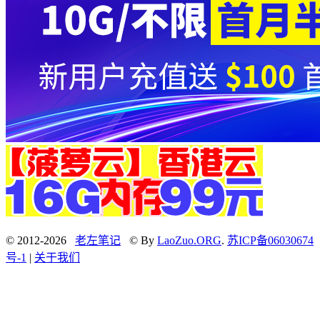
© 2012-2026
老左笔记
© By
LaoZuo.ORG
.
苏ICP备06030674
号-1
|
关于我们