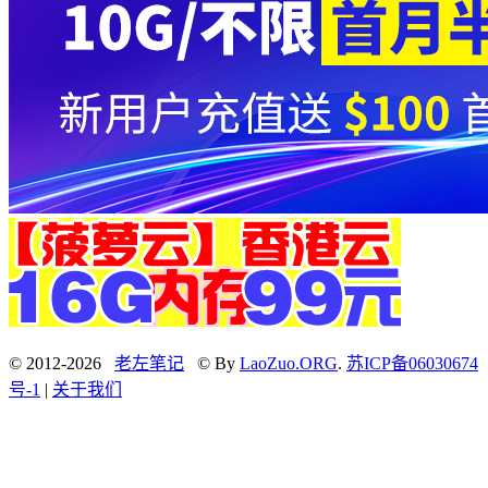
© 2012-2026
老左笔记
© By
LaoZuo.ORG
.
苏ICP备06030674
号-1
|
关于我们