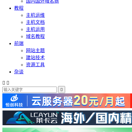
国内国外域名商
教程
主机运维
主机文档
主机运用
域名教程
前端
网站主题
建站技术
资源工具
杂谈


