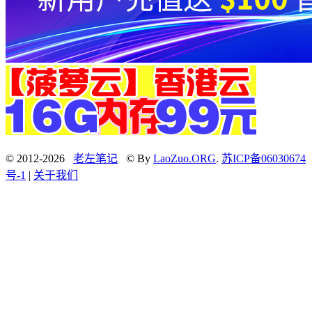
© 2012-2026
老左笔记
© By
LaoZuo.ORG
.
苏ICP备06030674
号-1
|
关于我们