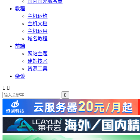
国内国外域名商
教程
主机运维
主机文档
主机运用
域名教程
前端
网站主题
建站技术
资源工具
杂谈


