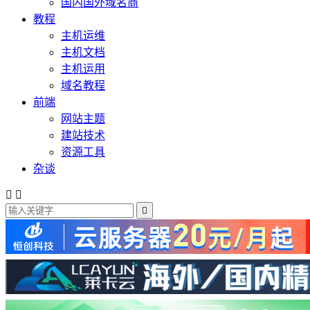
国内国外域名商
教程
主机运维
主机文档
主机运用
域名教程
前端
网站主题
建站技术
资源工具
杂谈


