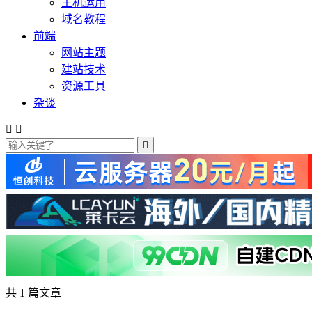
主机运用
域名教程
前端
网站主题
建站技术
资源工具
杂谈



共 1 篇文章