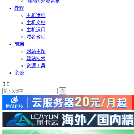
国内国外域名商
教程
主机运维
主机文档
主机运用
域名教程
前端
网站主题
建站技术
资源工具
杂谈


