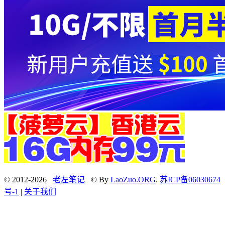
© 2012-2026
老左笔记
© By
LaoZuo.ORG
.
苏ICP备06030674
号-1
|
关于我们