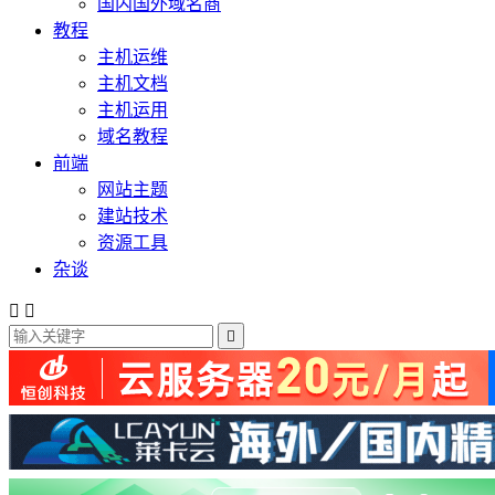
国内国外域名商
教程
主机运维
主机文档
主机运用
域名教程
前端
网站主题
建站技术
资源工具
杂谈


