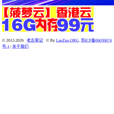
© 2012-2026
老左笔记
© By
LaoZuo.ORG
.
苏ICP备06030674
号-1
|
关于我们