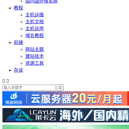
国内国外域名商
教程
主机运维
主机文档
主机运用
域名教程
前端
网站主题
建站技术
资源工具
杂谈


