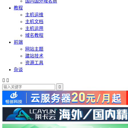
国内国外域名商
教程
主机运维
主机文档
主机运用
域名教程
前端
网站主题
建站技术
资源工具
杂谈


