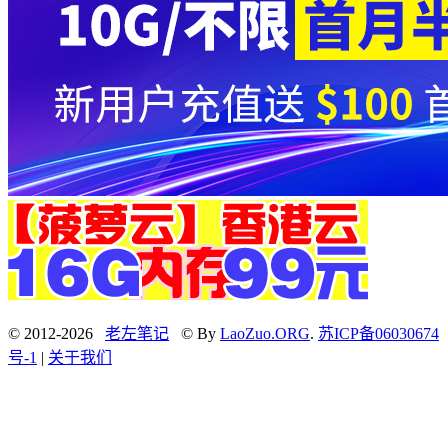
© 2012-2026
老左笔记
© By
LaoZuo.ORG
.
苏ICP备06030674
号-1
|
关于我们